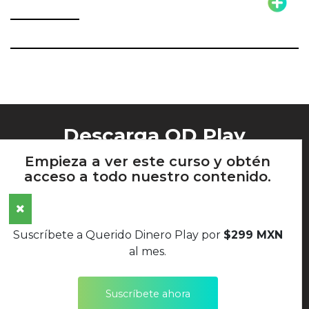
Descarga QD Play
Empieza a ver este curso y obtén
acceso a todo nuestro contenido.
AVISO DE PRIVACIDAD
Suscríbete a Querido Dinero Play por
$299 MXN
TÉRMINOS Y CONDICIONES
al mes.
POLÍTICAS DE DEVOLUCIONES
Suscríbete ahora
SÍGUENOS